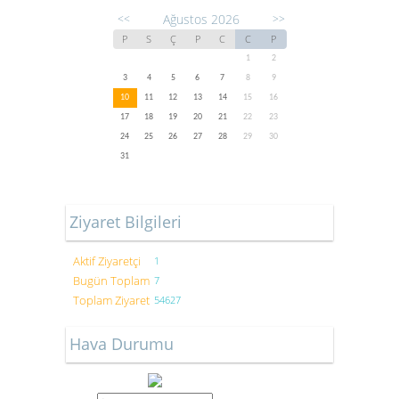
Ağustos 2026
<<
>>
P
S
Ç
P
C
C
P
1
2
3
4
5
6
7
8
9
10
11
12
13
14
15
16
17
18
19
20
21
22
23
24
25
26
27
28
29
30
31
Ziyaret Bilgileri
Aktif Ziyaretçi
1
Bugün Toplam
7
Toplam Ziyaret
54627
Hava Durumu