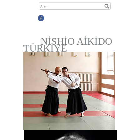
NİSHİO AİKİDO
TÜRKİYE